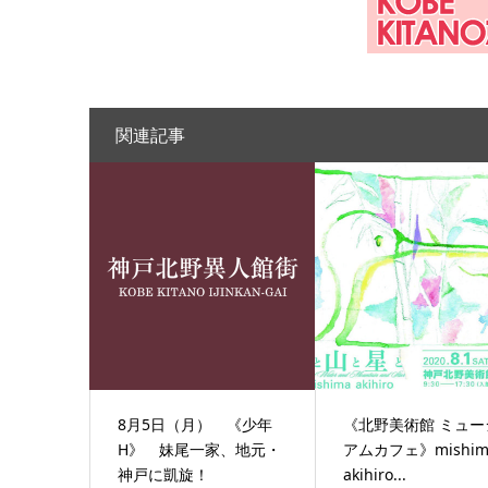
関連記事
8月5日（月） 《少年
《北野美術館 ミュー
H》 妹尾一家、地元・
アムカフェ》mishim
神戸に凱旋！
akihiro...