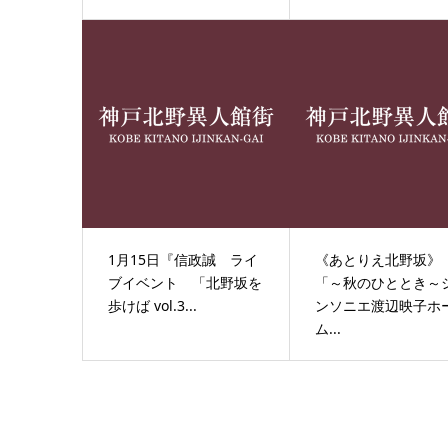
1月15日『信政誠 ライ
《あとりえ北野坂
ブイベント 「北野坂を
「～秋のひととき～
歩けば vol.3...
ンソニエ渡辺映子ホ
ム...