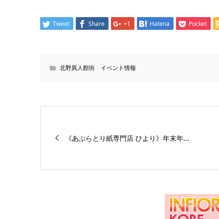
Tweet
Share
+1
Hatena
Pocket
北野異人館街 イベント情報
《あぶらとり紙専門店 ひより》年末年...