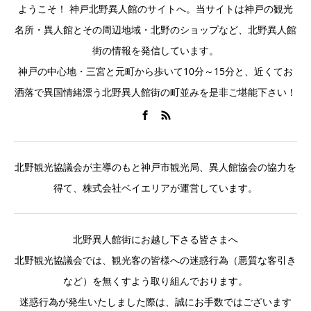
ようこそ！ 神戸北野異人館のサイトへ。当サイトは神戸の観光
名所・異人館とその周辺地域・北野のショップなど、北野異人館
街の情報を発信しています。
神戸の中心地・三宮と元町から歩いて10分～15分と、近くてお
洒落で異国情緒漂う北野異人館街の町並みを是非ご堪能下さい！
北野観光協議会が主導のもと神戸市観光局、異人館協会の協力を
得て、株式会社ベイエリアが運営しています。
北野異人館街にお越し下さる皆さまへ
北野観光協議会では、観光客の皆様への迷惑行為（悪質な客引き
など）を無くすよう取り組んでおります。
迷惑行為が発生いたしました際は、誠にお手数ではございます