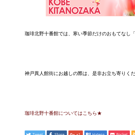
珈琲北野十番館では、寒い季節だけのおもてなし
神戸異人館街にお越しの際は、是非お立ち寄りく
珈琲北野十番館についてはこちら★
Tweet
Share
+1
Hatena
Pocket