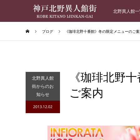
北野異人館一
ブログ
《珈琲北野十番館》冬の限定メニューのご案
《珈琲北野十
北野異人館
街からのお
ご案内
知らせ
2013.12.02