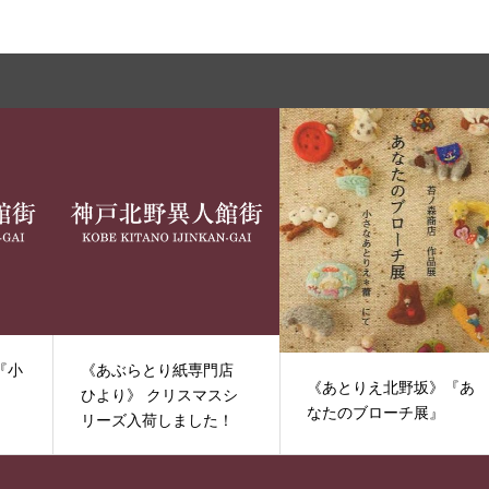
『小
《あぶらとり紙専門店
《あとりえ北野坂》『あ
ひより》 クリスマスシ
なたのブローチ展』
リーズ入荷しました！