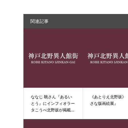
関連記事
ななじ 眺さん『あるい
《あとりえ北野坂》
とう』にインフィオラー
さな版画絵展』
タこうべ北野坂が掲載...