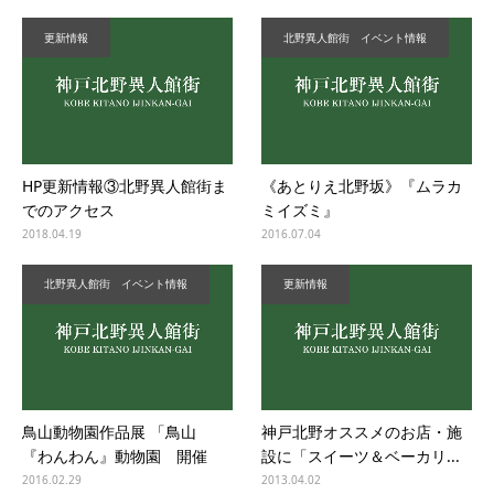
更新情報
北野異人館街 イベント情報
HP更新情報③北野異人館街ま
《あとりえ北野坂》『ムラカ
でのアクセス
ミイズミ』
2018.04.19
2016.07.04
北野異人館街 イベント情報
更新情報
鳥山動物園作品展 「鳥山
神戸北野オススメのお店・施
『わんわん』動物園 開催
設に「スイーツ＆ベーカリ...
2016.02.29
2013.04.02