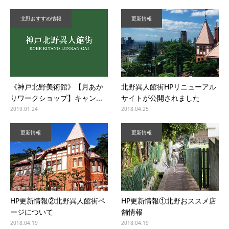
北野おすすめ情報
更新情報
北野異人館街HPリニューアル
《神戸北野美術館》【月あか
サイトが公開されました
りワークショップ】キャン...
2019.01.24
2018.04.25
更新情報
更新情報
HP更新情報②北野異人館街ペ
HP更新情報①北野おススメ店
ージについて
舗情報
2018.04.19
2018.04.19