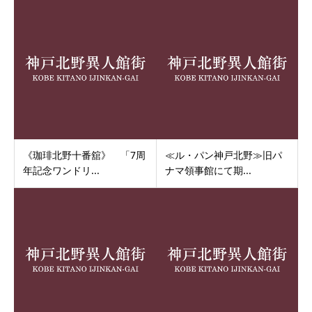
《珈琲北野十番舘》 「7周
≪ル・パン神戸北野≫旧パ
年記念ワンドリ...
ナマ領事館にて期...