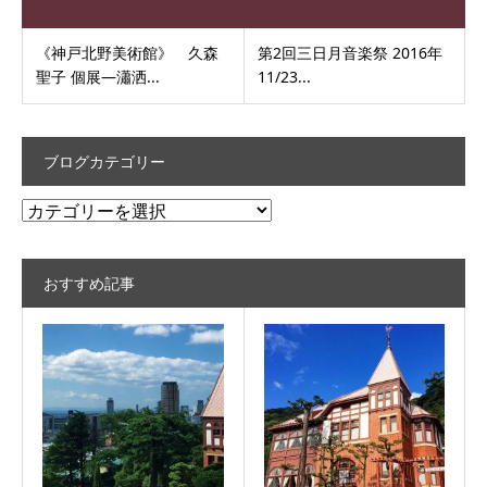
《神戸北野美術館》 久森
第2回三日月音楽祭 2016年
聖子 個展―瀟洒...
11/23...
ブログカテゴリー
ブ
ロ
グ
おすすめ記事
カ
テ
ゴ
リ
ー