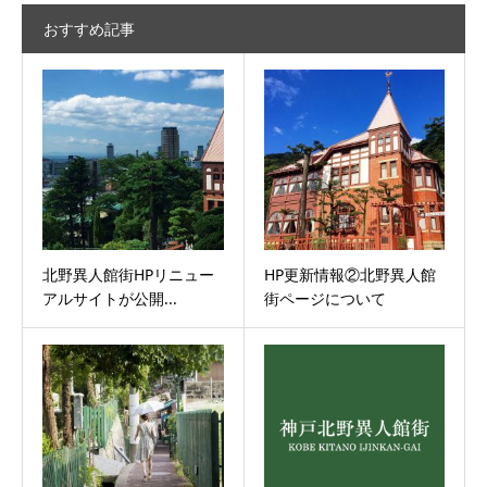
グ
おすすめ記事
カ
テ
ゴ
リ
ー
北野異人館街HPリニュー
HP更新情報②北野異人館
アルサイトが公開...
街ページについて