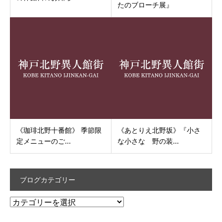
たのブローチ展』
《珈琲北野十番館》 季節限
《あとりえ北野坂》『小さ
定メニューのご...
な小さな 野の装...
ブログカテゴリー
ブ
ロ