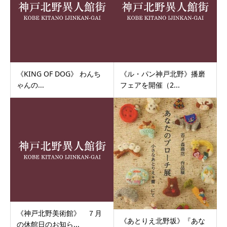
《KING OF DOG》 わんち
《ル・パン神戸北野》播磨
ゃんの...
フェアを開催（2...
《神戸北野美術館》 ７月
《あとりえ北野坂》『あな
の休館日のお知ら...