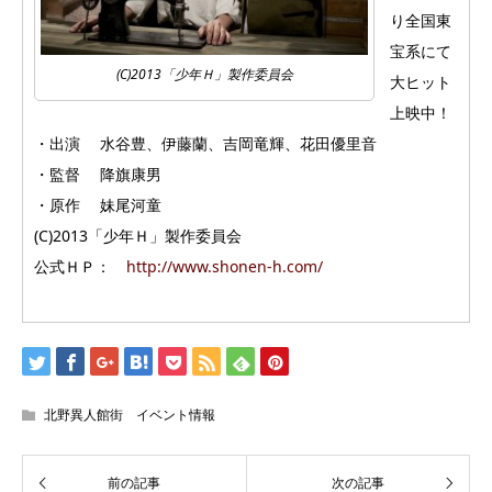
り全国東
宝系にて
(C)2013「少年Ｈ」製作委員会
大ヒット
上映中！
・出演 水谷豊、伊藤蘭、吉岡竜輝、花田優里音
・監督 降旗康男
・原作 妹尾河童
(C)2013「少年Ｈ」製作委員会
公式ＨＰ：
http://www.shonen-h.com/
北野異人館街 イベント情報