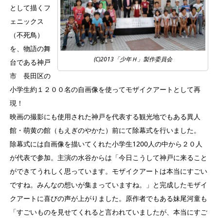
として描くフ
ェニックス
（不死鳥）
を、物語の舞
(C)2013「少年Ｈ」製作委員会
台である神戸
市 長田区の
小学生約１２００名の自画像を使ってモザイクアートとして再
現！
映画の撮影にも使用された神戸を代表する観光地でもある異人
館・萌黄の館（もえぎのやかた）前にて除幕式を行いました。
除幕式には自画像を描いてくれた小学生1200人の中から２０人
が代表で参加。主演の水谷からは「今日こうして神戸に来ること
ができてうれしく思っています。モザイクアートは本当にすごい
ですね。みんなの想いが集まっていますね。」と完成したモザイ
クアートに喜びの声が上がりました。原作者でもある妹尾河童も
「すごいものを見せてくれると言われていましたが、本当にすご