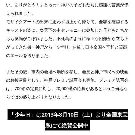
い。ありがとう！」と地元・神戸の子どもたちに感謝の言葉が伝
えられました。
モザイクアートの出来に思わず壇上から降りて、全容を確認する
キャストの姿に、炎天下の中セレモニーに参加した子どもたちか
らも笑顔がこぼれました。不死鳥のように様々な困難から立ち上
がってきた街・神戸から「少年H」を通し日本全国へ平和と笑顔
のエールを送りました。
またその後、市内の会場へ場所を移し、会見と神戸市民への映画
のお披露目として、神戸プレミア試写会も実施。プレミア試写会
は、700名の定員に対し、20,000通の応募があるというご当地な
らではの盛り上がりとなりました。
「少年Ｈ」は2013年8月10日（土）より全国東宝
系にて絶賛公開中