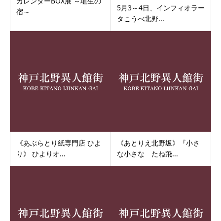
カレンダーBOX展 ～埴生の
5月3～4日、インフィオラー
宿～
タこうべ北野...
《あぶらとり紙専門店 ひよ
《あとりえ北野坂》『小さ
り》 ひよりオ...
な小さな たね飛...