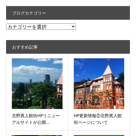
ブログカテゴリー
ブ
ロ
グ
おすすめ記事
カ
テ
ゴ
リ
ー
北野異人館街HPリニュー
HP更新情報②北野異人館
アルサイトが公開...
街ページについて