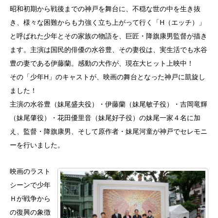
昭和初期から戦後までの神戸を舞台に、不穏な世の中を生き抜
き、様々な困難からも力強く立ち上がって行く「H（エッチ）」
と呼ばれた少年とその家族の物語を、巨匠・降旗康男監督が描き
ます。主演は国民的俳優の水谷豊、その妻役は、実生活でも水谷
豊の妻である伊藤蘭。感動の大作が、現在大ヒット上映中！
その「少年H」のキャストが、映画の舞台となった神戸に凱旋し
ました！
主演の水谷豊（妹尾盛夫役）・伊藤蘭（妹尾敏子役）・吉岡竜輝
（妹尾肇役）・花田優里音（妹尾好子役）の妹尾一家４名に加
え、監督・降旗康男、そして原作者・妹尾河童が神戸でセレモニ
ーを行いました。
映画のラスト
シーンで少年
Ｈが戦争から
の復興の象徴