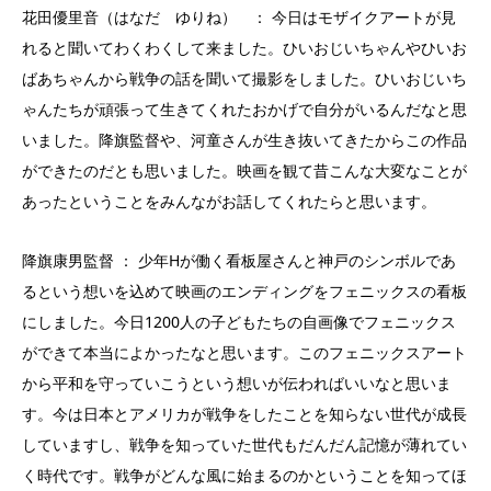
花田優里音（はなだ ゆりね） ： 今日はモザイクアートが見
れると聞いてわくわくして来ました。ひいおじいちゃんやひいお
ばあちゃんから戦争の話を聞いて撮影をしました。ひいおじいち
ゃんたちが頑張って生きてくれたおかげで自分がいるんだなと思
いました。降旗監督や、河童さんが生き抜いてきたからこの作品
ができたのだとも思いました。映画を観て昔こんな大変なことが
あったということをみんながお話してくれたらと思います。
降旗康男監督 ： 少年Hが働く看板屋さんと神戸のシンボルであ
るという想いを込めて映画のエンディングをフェニックスの看板
にしました。今日1200人の子どもたちの自画像でフェニックス
ができて本当によかったなと思います。このフェニックスアート
から平和を守っていこうという想いが伝わればいいなと思いま
す。今は日本とアメリカが戦争をしたことを知らない世代が成長
していますし、戦争を知っていた世代もだんだん記憶が薄れてい
く時代です。戦争がどんな風に始まるのかということを知ってほ