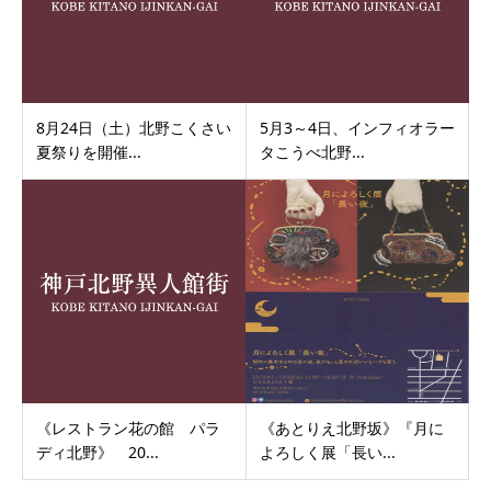
8月24日（土）北野こくさい
5月3～4日、インフィオラー
夏祭りを開催...
タこうべ北野...
《レストラン花の館 パラ
《あとりえ北野坂》『月に
ディ北野》 20...
よろしく展「長い...