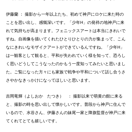
伊藤蘭 ： 撮影から一年以上たち、初めて神戸にロケに来た時の
ことを思い出し、感慨深いです。「少年H」の発祥の地神戸に来
れて気持ちが高まります。フェニックスアートは本当にきれいで
すね。自画像を描いてくれたひとりひとりの力が集まって、こん
なにきれいなモザイクアートができているんですね。「少年H」
は一観客として観ると、平和が失われていく様を知って、恐ろし
く思いどうしてこうなったのかもう一度知ってみたいと思いまし
た。ご覧になった方々にも家族で戦争や平和について話し合うさ
さやかなきっかけになってほしいと思います。
吉岡竜輝（よしおか たつき） ： 撮影以来で萌黄の館に来る
と、撮影の時を思い出して懐かしいです。普段から神戸に住んで
いるので、水谷さん、伊藤さんの妹尾一家と降旗監督が神戸に来
てくれてとても嬉しいです。