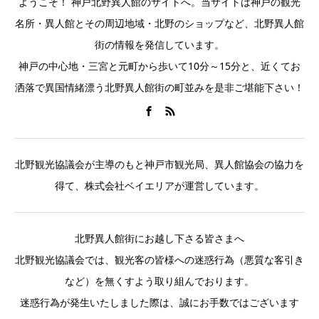
ようこそ！ 神戸北野異人館のサイトへ。当サイトは神戸の観光
名所・異人館とその周辺地域・北野のショップなど、北野異人館
街の情報を発信しています。
神戸の中心地・三宮と元町から歩いて10分～15分と、近くてお
洒落で異国情緒漂う北野異人館街の町並みを是非ご堪能下さい！
北野観光協議会が主導のもと神戸市観光局、異人館協会の協力を
得て、株式会社ベイエリアが運営しています。
北野異人館街にお越し下さる皆さまへ
北野観光協議会では、観光客の皆様への迷惑行為（悪質な客引き
など）を無くすよう取り組んでおります。
迷惑行為が発生いたしました際は、誠にお手数ではございます