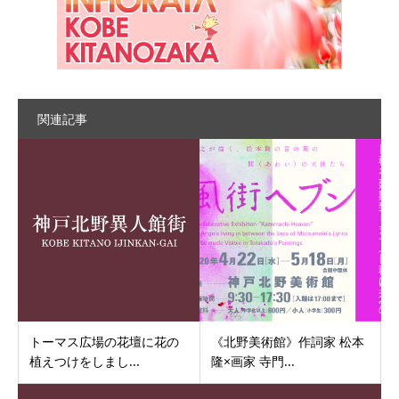
関連記事
トーマス広場の花壇に花の
《北野美術館》作詞家 松本
植えつけをしまし...
隆×画家 寺門...