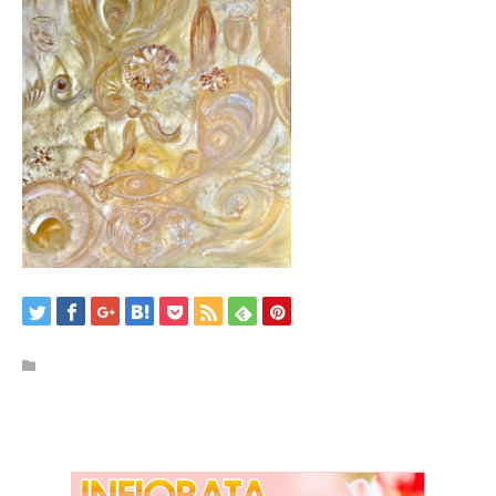
/home/kobeijinkan/kobeijinkan.com/public_html/wp-
content/themes/kadan_tcd056/single.php
on line
28
Warning
: Attempt to read property "name" on null in
/home/kobeijinkan/kobeijinkan.com/public_html/wp-
content/themes/kadan_tcd056/single.php
on line
28