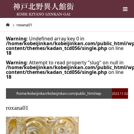
roxana01
Warning
: Undefined array key 0 in
/home/kobeijinkan/kobeijinkan.com/public_html/wp
content/themes/kadan_tcd056/single.php
on line
18
Warning
: Attempt to read property "slug" on null in
/home/kobeijinkan/kobeijinkan.com/public_html/wp
content/themes/kadan_tcd056/single.php
on line
18
/home/kobeijinkan/kobeijinkan.com/public_html/wp-
2023.11.02
content/themes/kadan_tcd056/single.php on line
28
roxana01
">
Warning
: Undefined array key 0 in