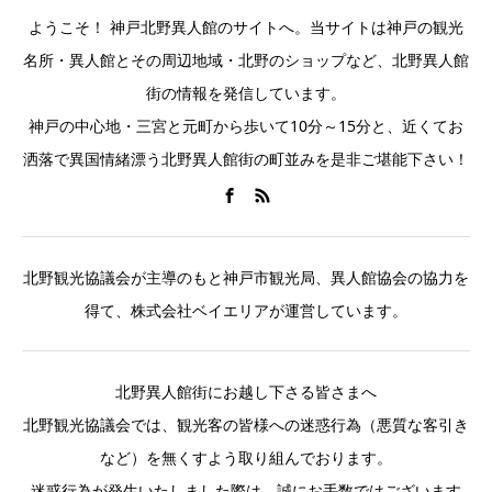
ようこそ！ 神戸北野異人館のサイトへ。当サイトは神戸の観光
名所・異人館とその周辺地域・北野のショップなど、北野異人館
街の情報を発信しています。
神戸の中心地・三宮と元町から歩いて10分～15分と、近くてお
洒落で異国情緒漂う北野異人館街の町並みを是非ご堪能下さい！
北野観光協議会が主導のもと神戸市観光局、異人館協会の協力を
得て、株式会社ベイエリアが運営しています。
北野異人館街にお越し下さる皆さまへ
北野観光協議会では、観光客の皆様への迷惑行為（悪質な客引き
など）を無くすよう取り組んでおります。
迷惑行為が発生いたしました際は、誠にお手数ではございます