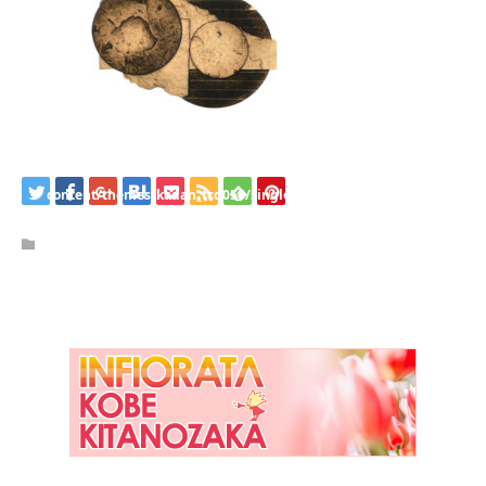
/home/kobeijinkan/kobeijinkan.com/public_html/wp-
content/themes/kadan_tcd056/single.php
on line
28
Warning
: Attempt to read property "name" on null in
/home/kobeijinkan/kobeijinkan.com/public_html/wp-
content/themes/kadan_tcd056/single.php
on line
28