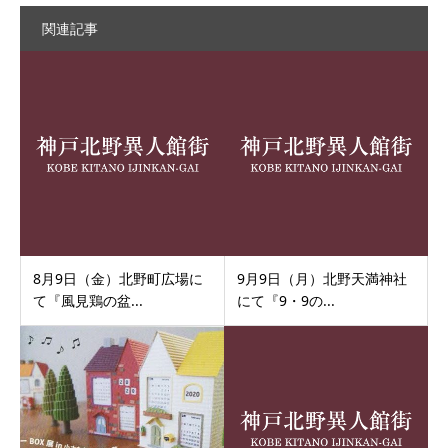
関連記事
8月9日（金）北野町広場に
9月9日（月）北野天満神社
て『風見鶏の盆...
にて『9・9の...