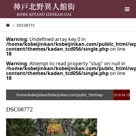
DSC08772
Warning
: Undefined array key 0 in
/home/kobeijinkan/kobeijinkan.com/public_html/wp
content/themes/kadan_tcd056/single.php
on line
18
Warning
: Attempt to read property "slug" on null in
/home/kobeijinkan/kobeijinkan.com/public_html/wp
content/themes/kadan_tcd056/single.php
on line
18
/home/kobeijinkan/kobeijinkan.com/public_html/wp-
2018.04.19
content/themes/kadan_tcd056/single.php on line
28
DSC08772
">
Warning
: Undefined array key 0 in