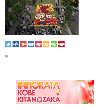
/home/kobeijinkan/kobeijinkan.com/public_html/wp-
content/themes/kadan_tcd056/single.php
on line
28
Warning
: Attempt to read property "name" on null in
/home/kobeijinkan/kobeijinkan.com/public_html/wp-
content/themes/kadan_tcd056/single.php
on line
28