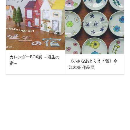
カレンダーBOX展 ～埴生の
《小さなあとりえ＊蕾》今
宿～
江未央 作品展