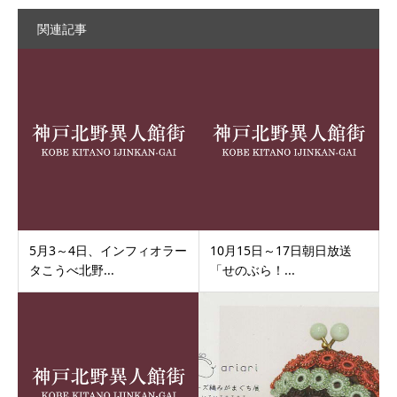
関連記事
5月3～4日、インフィオラー
10月15日～17日朝日放送
タこうべ北野...
「せのぶら！...