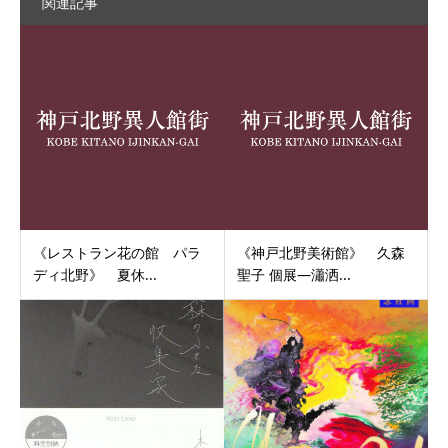
関連記事
《レストラン花の館 パラ
《神戸北野美術館》 久森
ディ北野》 夏休...
聖子 個展―瀟洒...