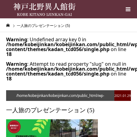
一人旅のプレゼンテーション (5)
Warning
: Undefined array key 0 in
/home/kobeijinkan/kobeijinkan.com/public_html/wp
content/themes/kadan_tcd056/single.php
on line
18
Warning
: Attempt to read property "slug" on null in
/home/kobeijinkan/kobeijinkan.com/public_html/wp
content/themes/kadan_tcd056/single.php
on line
18
/home/kobeijinkan/kobeijinkan.com/public_html/wp-
2021.01.29
content/themes/kadan_tcd056/single.php on line
28
一人旅のプレゼンテーション (5)
">
Warning
: Undefined array key 0 in