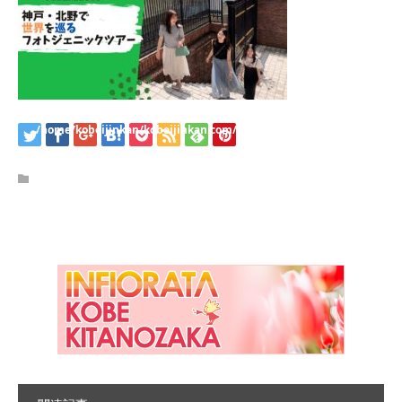
/home/kobeijinkan/kobeijinkan.com/public_html/wp-
content/themes/kadan_tcd056/single.php
on line
28
Warning
: Attempt to read property "name" on null in
/home/kobeijinkan/kobeijinkan.com/public_html/wp-
content/themes/kadan_tcd056/single.php
on line
28