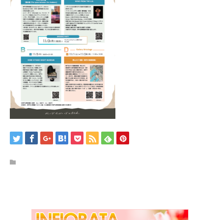
/home/kobeijinkan/kobeijinkan.com/public_html/wp-
content/themes/kadan_tcd056/single.php
on line
28
Warning
: Attempt to read property "name" on null in
/home/kobeijinkan/kobeijinkan.com/public_html/wp-
content/themes/kadan_tcd056/single.php
on line
28