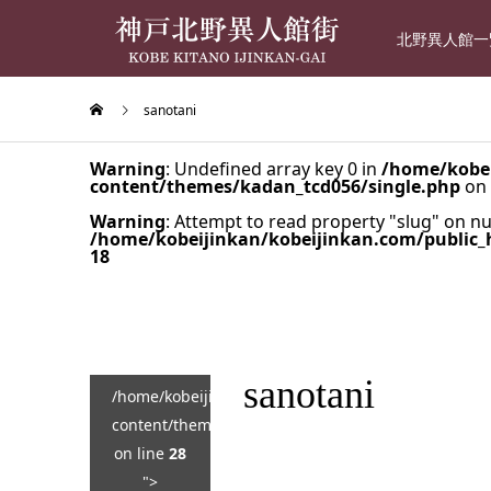
北野異人館一
sanotani
Warning
: Undefined array key 0 in
/home/kobei
content/themes/kadan_tcd056/single.php
on 
Warning
: Attempt to read property "slug" on nul
/home/kobeijinkan/kobeijinkan.com/public_
18
sanotani
/home/kobeijinkan/kobeijinkan.com/public_html/wp
content/themes/kadan_tcd056/single.php
on line
28
">