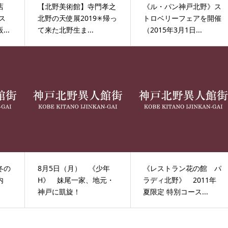
店
【北野美術館】寺門孝之
《ル・パン神戸北野》ス
ス
北野の天使展2019✳帰っ
トロベリーフェアを開催
..
て来た北野生ま...
（2015年3月1日...
冬の
8月5日（月） 《少年
《レストラン花の館 パ
内
H》 妹尾一家、地元・
ラディ北野》 2011年
神戸に凱旋！
夏限定 特別コース...