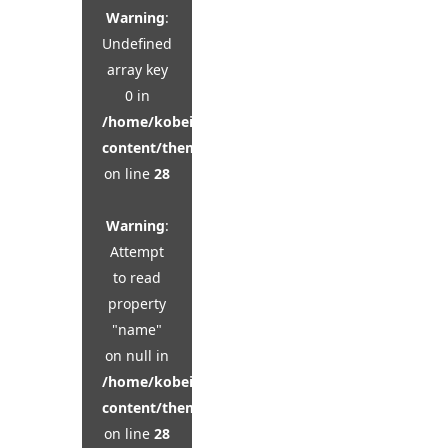
Warning
:
Undefined
array key
0 in
/home/kobeijinkan/kobeijinkan.com/public_html
content/themes/kadan_tcd056/single.php
on line
28
Warning
:
Attempt
to read
property
"name"
on null in
/home/kobeijinkan/kobeijinkan.com/public_html
content/themes/kadan_tcd056/single.php
on line
28