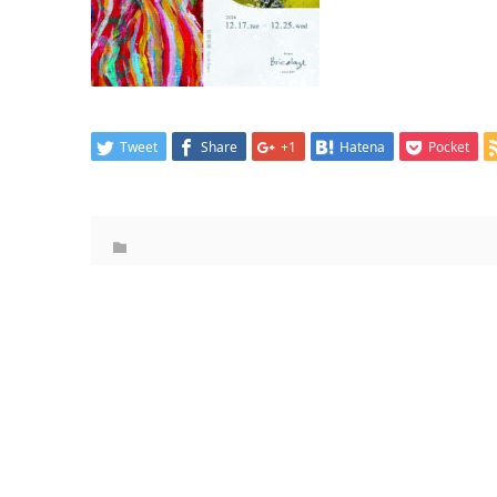
Tweet
Share
+1
Hatena
Pocket