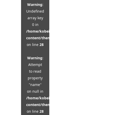
Warning
:
Undefined
array key
0 in
/home/kobeijinkan/kobeijinkan.com/public_html
content/themes/kadan_tcd056/single.php
on line
28
Warning
:
Attempt
to read
property
"name"
on null in
/home/kobeijinkan/kobeijinkan.com/public_html
content/themes/kadan_tcd056/single.php
on line
28