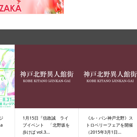
ジ
1月15日『信政誠 ライ
《ル・パン神戸北野》ス
a
ブイベント 「北野坂を
トロベリーフェアを開催
歩けば vol.3...
（2015年3月1日...