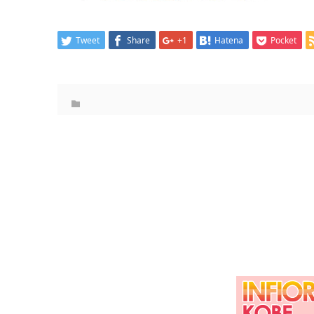
Tweet
Share
+1
Hatena
Pocket