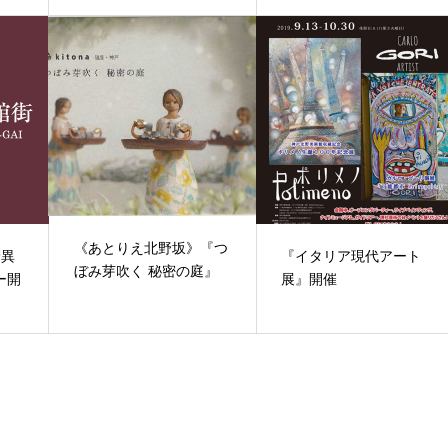
《あとりえ北野坂》『つ
野異
『イタリア現代アート
ぼみ芽吹く 秘密の庭』
ー開
展』開催