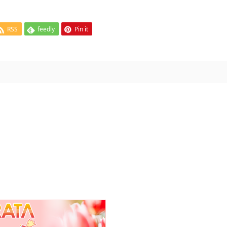
RSS
feedly
Pin it