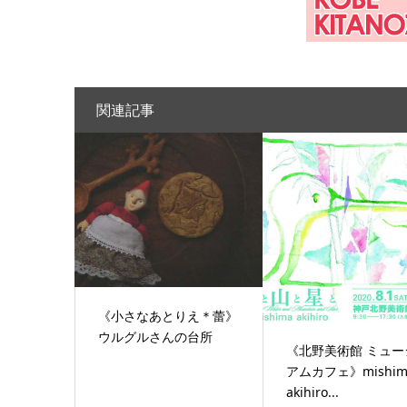
関連記事
《小さなあとりえ＊蕾》
ウルグルさんの台所
《北野美術館 ミュー
アムカフェ》mishim
akihiro...