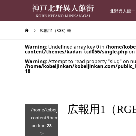
北野異人館一
広報用1（RGB）軽
Warning
: Undefined array key 0 in
/home/kobei
content/themes/kadan_tcd056/single.php
on 
Warning
: Attempt to read property "slug" on nul
/home/kobeijinkan/kobeijinkan.com/public_
18
広報用1（RG
/home/kobeijinkan/kobeijinkan.com/public_html/wp
content/themes/kadan_tcd056/single.php
on line
28
">