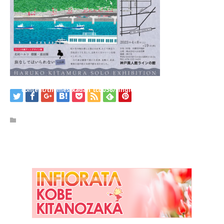
/home/kobeijinkan/kobeijinkan.com/public_html/wp-
content/themes/kadan_tcd056/single.php
on line
28
Warning
: Attempt to read property "name" on null in
/home/kobeijinkan/kobeijinkan.com/public_html/wp-
content/themes/kadan_tcd056/single.php
on line
28