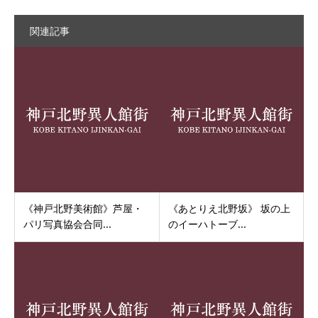
関連記事
《神戸北野美術館》芦屋・
《あとりえ北野坂》 坂の上
パリ写真協会合同...
のイーハトーブ...