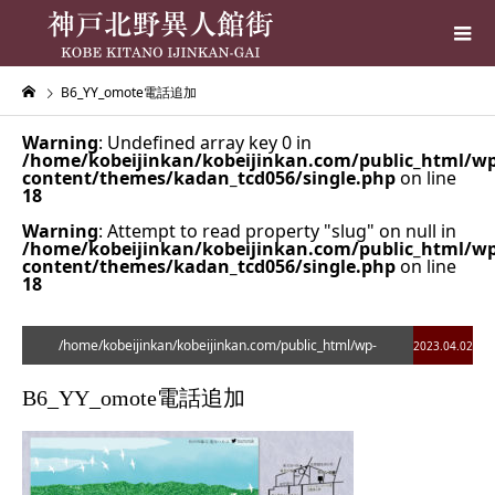
B6_YY_omote電話追加
Warning
: Undefined array key 0 in
/home/kobeijinkan/kobeijinkan.com/public_html/wp
content/themes/kadan_tcd056/single.php
on line
18
Warning
: Attempt to read property "slug" on null in
/home/kobeijinkan/kobeijinkan.com/public_html/wp
content/themes/kadan_tcd056/single.php
on line
18
/home/kobeijinkan/kobeijinkan.com/public_html/wp-
2023.04.02
content/themes/kadan_tcd056/single.php on line
28
B6_YY_omote電話追加
">
Warning
: Undefined array key 0 in