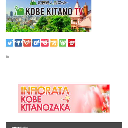
/home/kobeijinkan/kobeijinkan.com/public_html/wp-
content/themes/kadan_tcd056/single.php
on line
28
Warning
: Attempt to read property "name" on null in
/home/kobeijinkan/kobeijinkan.com/public_html/wp-
content/themes/kadan_tcd056/single.php
on line
28