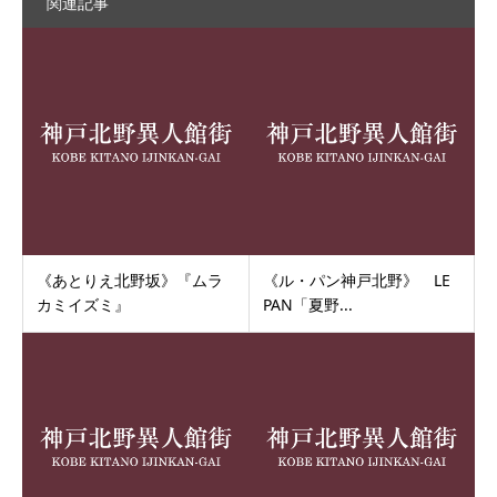
関連記事
《あとりえ北野坂》『ムラ
《ル・パン神戸北野》 LE
カミイズミ』
PAN「夏野...