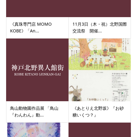
《真珠専門店 MOMO
11月3日（木・祝）北野国際
KOBE》「An...
交流祭 開催...
鳥山動物園作品展 「鳥山
《あとりえ北野坂》『お砂
『わんわん』動...
糖いくつ？』