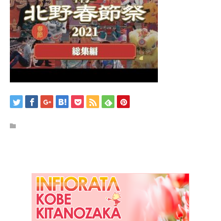
/home/kobeijinkan/kobeijinkan.com/public_html/wp-
content/themes/kadan_tcd056/single.php
on line
28
Warning
: Attempt to read property "name" on null in
/home/kobeijinkan/kobeijinkan.com/public_html/wp-
content/themes/kadan_tcd056/single.php
on line
28