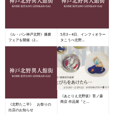
《ル・パン神戸北野》播磨
5月3～4日、インフィオラー
フェアを開催（2...
タこうべ北野...
《あとりえ北野坂》苔ノ森
商店 作品展『と...
《北野たこ平》 お祭りの
出店のお知らせ