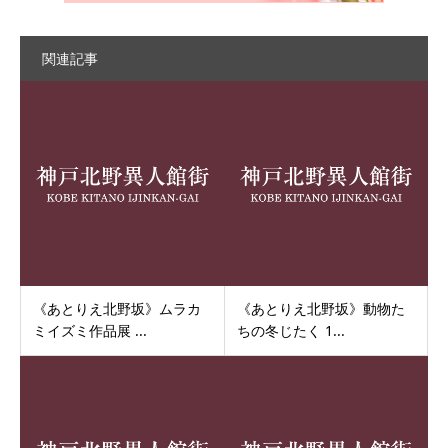
関連記事
《あとりえ北野坂》ムラカ
《あとりえ北野坂》動物た
ミイズミ作品展 ...
ちの冬じたく 1...