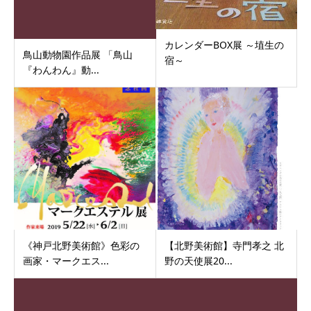
カレンダーBOX展 ～埴生の
鳥山動物園作品展 「鳥山
宿～
『わんわん』動...
《神戸北野美術館》色彩の
【北野美術館】寺門孝之 北
画家・マークエス...
野の天使展20...