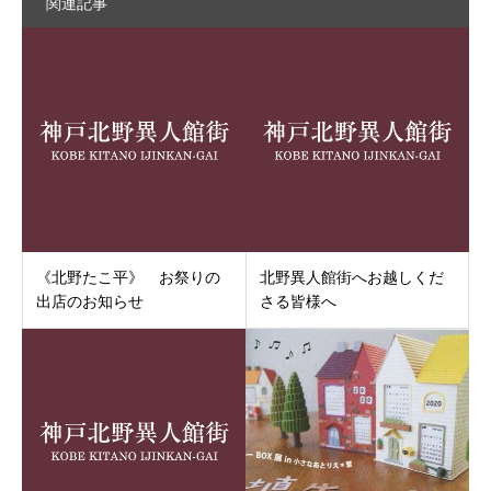
関連記事
《北野たこ平》 お祭りの
北野異人館街へお越しくだ
出店のお知らせ
さる皆様へ