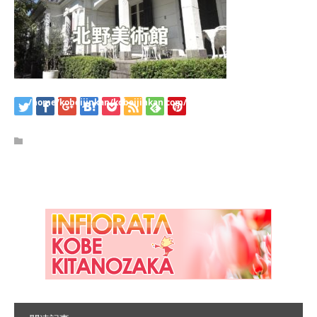
/home/kobeijinkan/kobeijinkan.com/public_html/wp-
content/themes/kadan_tcd056/single.php
on line
28
Warning
: Attempt to read property "name" on null in
/home/kobeijinkan/kobeijinkan.com/public_html/wp-
content/themes/kadan_tcd056/single.php
on line
28