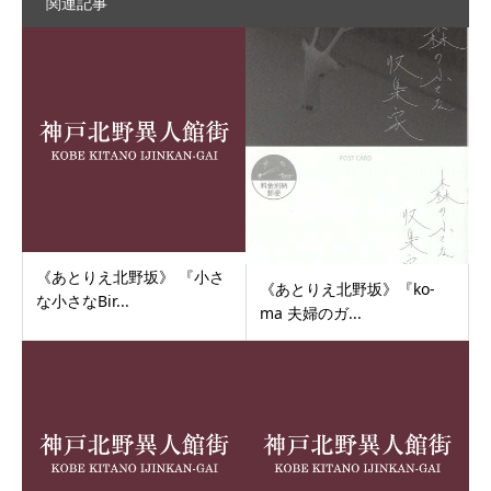
関連記事
《あとりえ北野坂》 『小さ
《あとりえ北野坂》『ko-
な小さなBir...
ma 夫婦のガ...