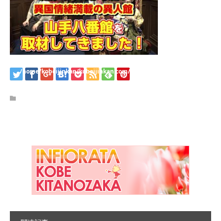
/home/kobeijinkan/kobeijinkan.com/public_html/wp-
content/themes/kadan_tcd056/single.php
on line
28
Warning
: Attempt to read property "name" on null in
/home/kobeijinkan/kobeijinkan.com/public_html/wp-
content/themes/kadan_tcd056/single.php
on line
28