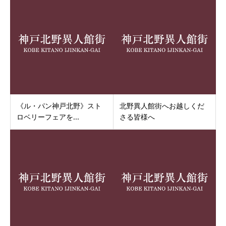
《ル・パン神戸北野》スト
北野異人館街へお越しくだ
ロベリーフェアを...
さる皆様へ