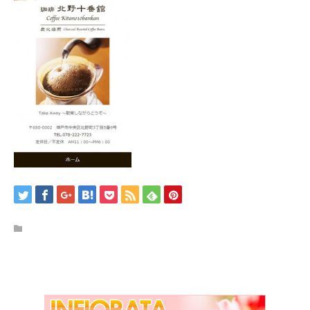
/home/kobeijinkan/kobeijinkan.com/public_html/wp-
content/themes/kadan_tcd056/single.php
on line
28
Warning
: Attempt to read property "name" on null in
/home/kobeijinkan/kobeijinkan.com/public_html/wp-
content/themes/kadan_tcd056/single.php
on line
28