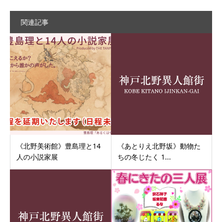
関連記事
《北野美術館》豊島理と14
《あとりえ北野坂》動物た
人の小説家展
ちの冬じたく 1...