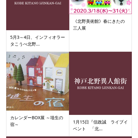
《北野美術館》春にきたの
三人展
5月3～4日、インフィオラー
タこうべ北野...
カレンダーBOX展 ～埴生の
1月15日『信政誠 ライブイ
宿～
ベント 「北...