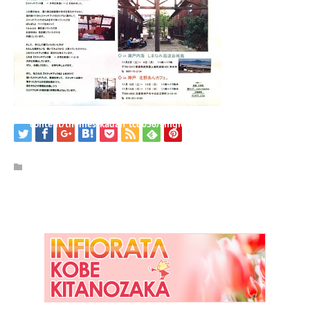
/home/kobeijinkan/kobeijinkan.com/public_html/wp-
content/themes/kadan_tcd056/single.php
on line
28
Warning
: Attempt to read property "name" on null in
/home/kobeijinkan/kobeijinkan.com/public_html/wp-
content/themes/kadan_tcd056/single.php
on line
28