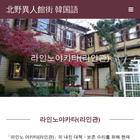
北野異人館街 韓国語
라인노야카타(라인관)
라인노야카타(라인관)
「라인노 야카타(라인관)」의 내진 대책・보존 수리를 위해 현재