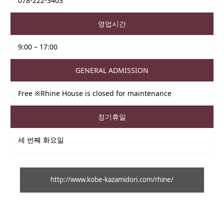
078-222-3403
영업시간
9:00 – 17:00
GENERAL ADMISSION
Free ※Rhine House is closed for maintenance
정기휴일
세 번째 화요일
http://www.kobe-kazamidori.com/rhine/